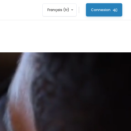
Français ‎(fr)‎
Connexion